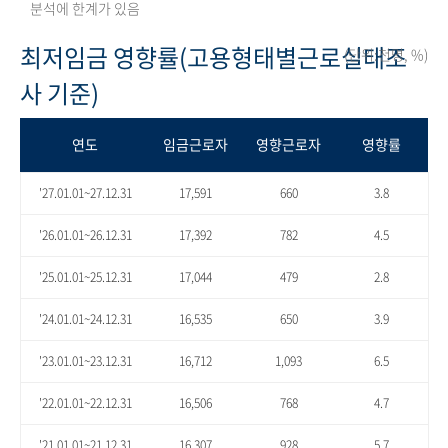
분석에 한계가 있음
최저임금 영향률(고용형태별근로실태조
(단위:천명, %)
사 기준)
연도
임금근로자
영향근로자
영향률
'27.01.01~27.12.31
17,591
660
3.8
'26.01.01~26.12.31
17,392
782
4.5
'25.01.01~25.12.31
17,044
479
2.8
'24.01.01~24.12.31
16,535
650
3.9
'23.01.01~23.12.31
16,712
1,093
6.5
'22.01.01~22.12.31
16,506
768
4.7
'21.01.01~21.12.31
16,307
928
5.7