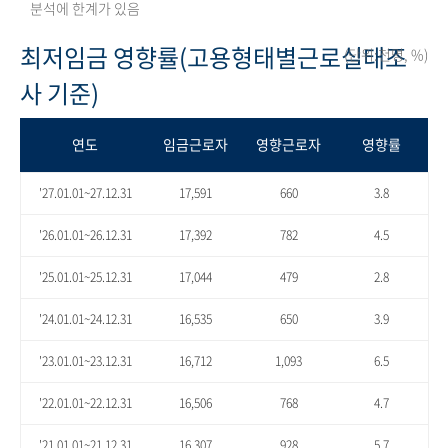
분석에 한계가 있음
최저임금 영향률(고용형태별근로실태조
(단위:천명, %)
사 기준)
연도
임금근로자
영향근로자
영향률
'27.01.01~27.12.31
17,591
660
3.8
'26.01.01~26.12.31
17,392
782
4.5
'25.01.01~25.12.31
17,044
479
2.8
'24.01.01~24.12.31
16,535
650
3.9
'23.01.01~23.12.31
16,712
1,093
6.5
'22.01.01~22.12.31
16,506
768
4.7
'21.01.01~21.12.31
16,307
928
5.7