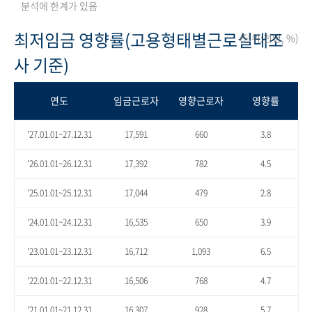
분석에 한계가 있음
최저임금 영향률(고용형태별근로실태조
(단위:천명, %)
사 기준)
연도
임금근로자
영향근로자
영향률
'27.01.01~27.12.31
17,591
660
3.8
'26.01.01~26.12.31
17,392
782
4.5
'25.01.01~25.12.31
17,044
479
2.8
'24.01.01~24.12.31
16,535
650
3.9
'23.01.01~23.12.31
16,712
1,093
6.5
'22.01.01~22.12.31
16,506
768
4.7
'21.01.01~21.12.31
16,307
928
5.7