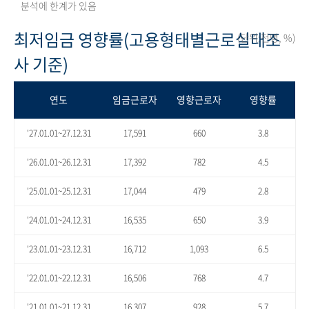
분석에 한계가 있음
최저임금 영향률(고용형태별근로실태조
(단위:천명, %)
사 기준)
연도
임금근로자
영향근로자
영향률
'27.01.01~27.12.31
17,591
660
3.8
'26.01.01~26.12.31
17,392
782
4.5
'25.01.01~25.12.31
17,044
479
2.8
'24.01.01~24.12.31
16,535
650
3.9
'23.01.01~23.12.31
16,712
1,093
6.5
'22.01.01~22.12.31
16,506
768
4.7
'21.01.01~21.12.31
16,307
928
5.7