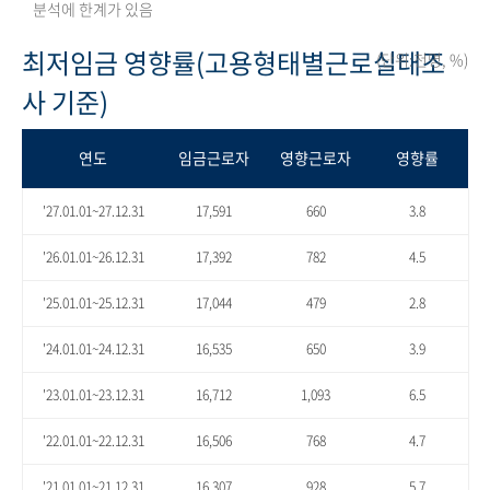
분석에 한계가 있음
최저임금 영향률(고용형태별근로실태조
(단위:천명, %)
사 기준)
연도
임금근로자
영향근로자
영향률
'27.01.01~27.12.31
17,591
660
3.8
'26.01.01~26.12.31
17,392
782
4.5
'25.01.01~25.12.31
17,044
479
2.8
'24.01.01~24.12.31
16,535
650
3.9
'23.01.01~23.12.31
16,712
1,093
6.5
'22.01.01~22.12.31
16,506
768
4.7
'21.01.01~21.12.31
16,307
928
5.7