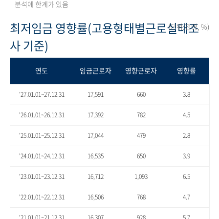
분석에 한계가 있음
최저임금 영향률(고용형태별근로실태조
(단위:천명, %)
사 기준)
연도
임금근로자
영향근로자
영향률
'27.01.01~27.12.31
17,591
660
3.8
'26.01.01~26.12.31
17,392
782
4.5
'25.01.01~25.12.31
17,044
479
2.8
'24.01.01~24.12.31
16,535
650
3.9
'23.01.01~23.12.31
16,712
1,093
6.5
'22.01.01~22.12.31
16,506
768
4.7
'21.01.01~21.12.31
16,307
928
5.7