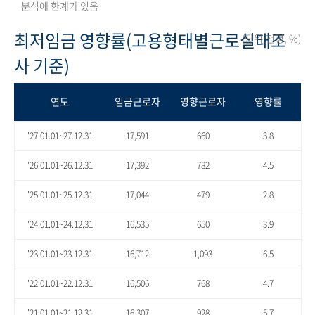
분석에 한계가 있음
최저임금 영향률(고용형태별근로실태조
(단위:천명, %)
사 기준)
연도
임금근로자
영향근로자
영향률
'27.01.01~27.12.31
17,591
660
3.8
'26.01.01~26.12.31
17,392
782
4.5
'25.01.01~25.12.31
17,044
479
2.8
'24.01.01~24.12.31
16,535
650
3.9
'23.01.01~23.12.31
16,712
1,093
6.5
'22.01.01~22.12.31
16,506
768
4.7
'21.01.01~21.12.31
16,307
928
5.7