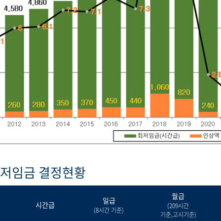
최저임금 결정현황
월급
일급
시간급
(209시간
(8시간 기준)
기준,고시기준)