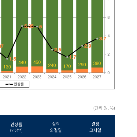
(단위:원, %)
심의
결정
인상률
의결일
고시일
(인상액)