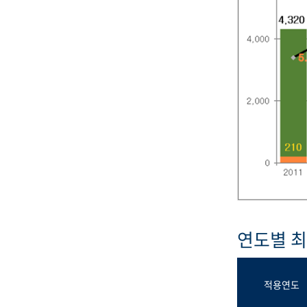
연도별 
적용연도