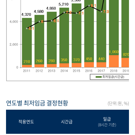
연도별 최저임금 결정현황
(단위:원, %)
일급
적용연도
시간급
(8시간 기준)