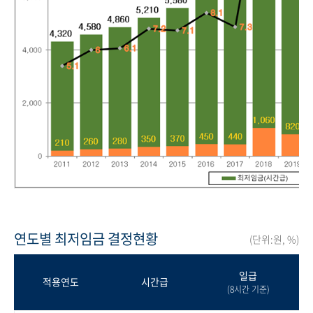
연도별 최저임금 결정현황
(단위:원, %)
일급
적용연도
시간급
(8시간 기준)