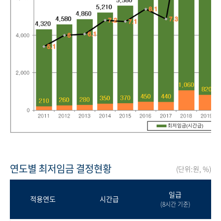
연도별 최저임금 결정현황
(단위:원, %)
일급
적용연도
시간급
(8시간 기준)