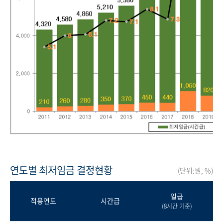
연도별 최저임금 결정현황
(단위:원, %)
일급
적용연도
시간급
(8시간 기준)