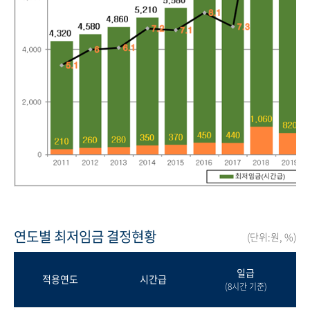
연도별 최저임금 결정현황
(단위:원, %)
일급
적용연도
시간급
(8시간 기준)