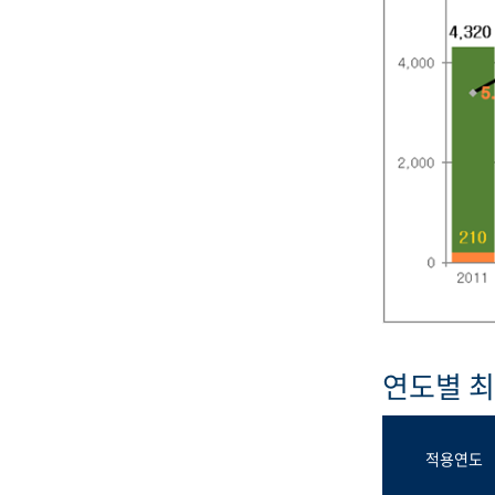
연도별 
적용연도