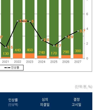
(단위:원, %)
심의
결정
인상률
의결일
고시일
(인상액)