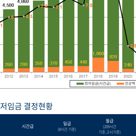
최저임금 결정현황
월급
일급
시간급
(209시간
(8시간 기준)
기준,고시기준)