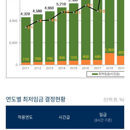
연도별 최저임금 결정현황
(단위:원, %)
일급
적용연도
시간급
(8시간 기준)