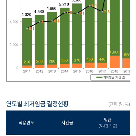
연도별 최저임금 결정현황
(단위:원, %)
일급
적용연도
시간급
(8시간 기준)