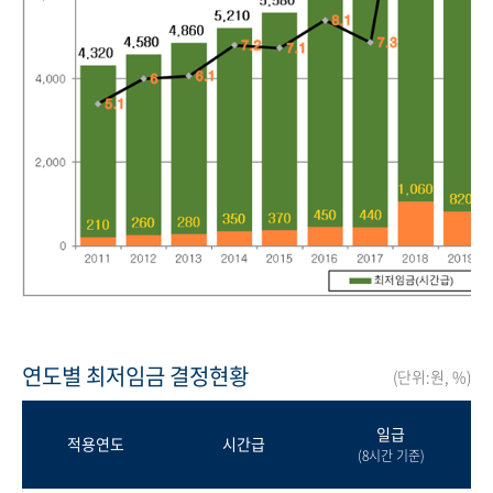
연도별 최저임금 결정현황
(단위:원, %)
일급
적용연도
시간급
(8시간 기준)