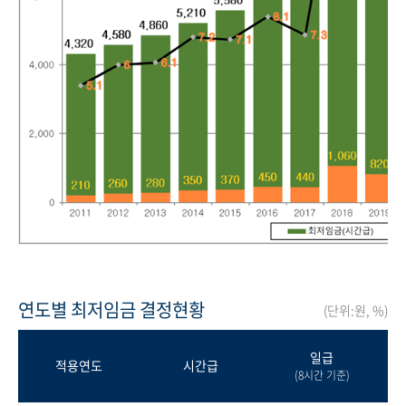
연도별 최저임금 결정현황
(단위:원, %)
일급
적용연도
시간급
(8시간 기준)