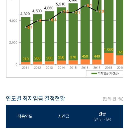
연도별 최저임금 결정현황
(단위:원, %)
일급
적용연도
시간급
(8시간 기준)