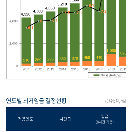
연도별 최저임금 결정현황
(단위:원, %)
일급
적용연도
시간급
(8시간 기준)