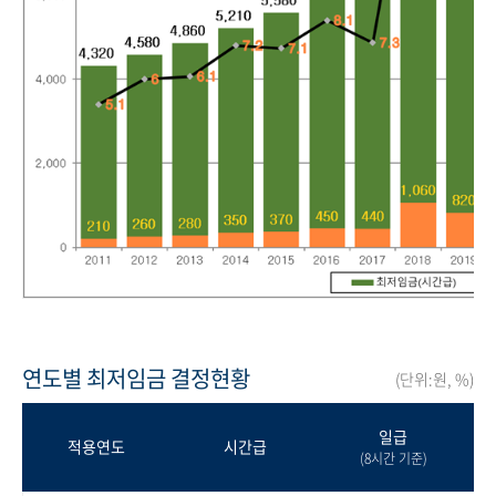
연도별 최저임금 결정현황
(단위:원, %)
일급
적용연도
시간급
(8시간 기준)