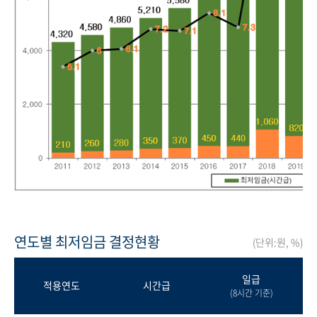
연도별 최저임금 결정현황
(단위:원, %)
일급
적용연도
시간급
(8시간 기준)