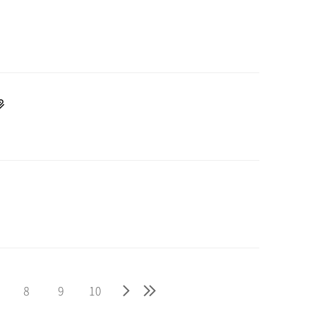
8
9
10