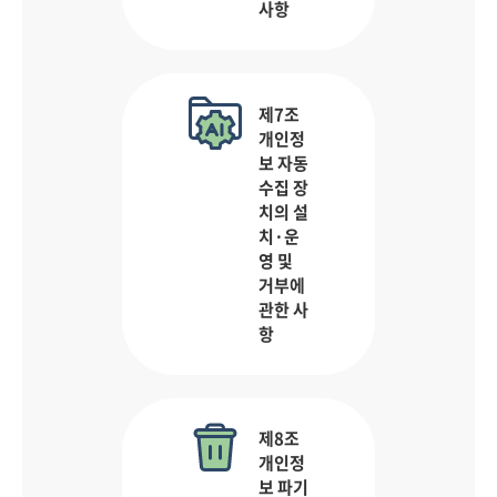
사항
제7조
개인정
보 자동
수집 장
치의 설
치·운
영 및
거부에
관한 사
항
제8조
개인정
보 파기