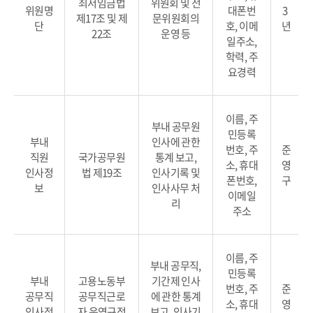
최저임금법
위원회 및 전
위원명
대폰번
3
제17조 및 제
문위원회의
단
호, 이메
년
22조
운영 등
일주소,
학력, 주
요경력
이름, 주
부내 공무원
민등록
부내
인사에 관한
번호, 주
준
직원
국가공무원
통계 보고,
소, 휴대
영
인사정
법 제19조
인사기록 및
폰번호,
구
보
인사사무 처
이메일
리
주소
이름, 주
부내 공무직,
민등록
부내
고용노동부
기간제 인사
번호, 주
준
공무직
공무직근로
에 관한 통계
소, 휴대
영
인사정
자 운영규정
보고, 인사기