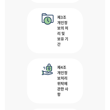
제3조
개인정
보의 처
리 및
보유 기
간
제4조
개인정
보처리
위탁에
관한 사
항