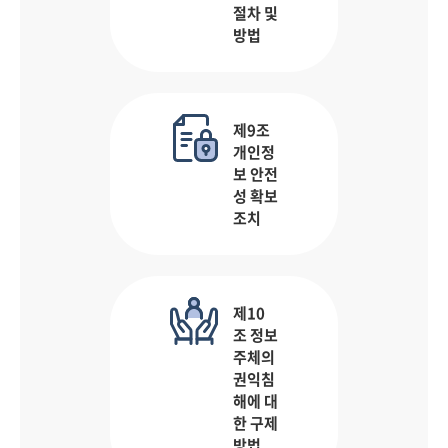
절차 및
방법
제9조
개인정
보 안전
성 확보
조치
제10
조 정보
주체의
권익침
해에 대
한 구제
방법