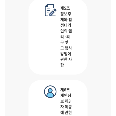
제5조
정보주
체와 법
정대리
인의 권
리·의
무 및
그 행사
방법에
관한 사
항
제6조
개인정
보 제3
자 제공
에 관한