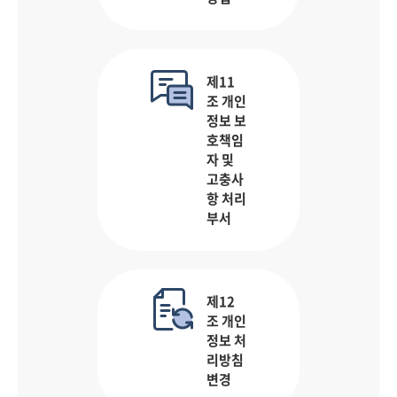
제11
조 개인
정보 보
호책임
자 및
고충사
항 처리
부서
제12
조 개인
정보 처
리방침
변경