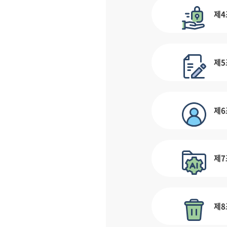
제4
제5
제6
제7
제8