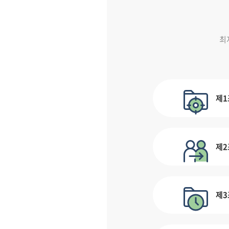
최
제1
제2
제3