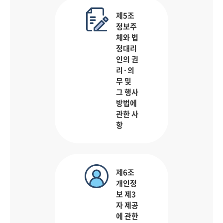
제5조
정보주
체와 법
정대리
인의 권
리·의
무 및
그 행사
방법에
관한 사
항
제6조
개인정
보 제3
자 제공
에 관한