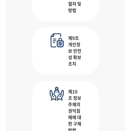
절차 및
방법
제9조
개인정
보 안전
성 확보
조치
제10
조 정보
주체의
권익침
해에 대
한 구제
방법