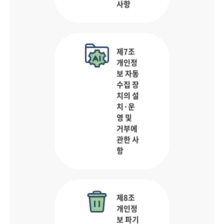
사항
제7조
개인정
보 자동
수집 장
치의 설
치·운
영 및
거부에
관한 사
항
제8조
개인정
보 파기