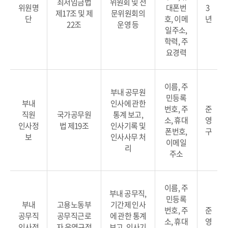
최저임금법
위원회 및 전
위원명
대폰번
3
제17조 및 제
문위원회의
단
호, 이메
년
22조
운영 등
일주소,
학력, 주
요경력
이름, 주
부내 공무원
민등록
부내
인사에 관한
번호, 주
준
직원
국가공무원
통계 보고,
소, 휴대
영
인사정
법 제19조
인사기록 및
폰번호,
구
보
인사사무 처
이메일
리
주소
이름, 주
부내 공무직,
민등록
부내
고용노동부
기간제 인사
번호, 주
준
공무직
공무직근로
에 관한 통계
소, 휴대
영
인사정
자 운영규정
보고, 인사기