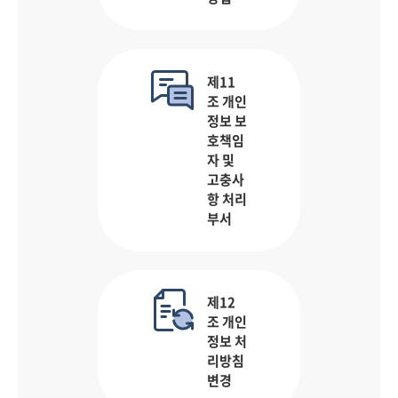
제11
조 개인
정보 보
호책임
자 및
고충사
항 처리
부서
제12
조 개인
정보 처
리방침
변경