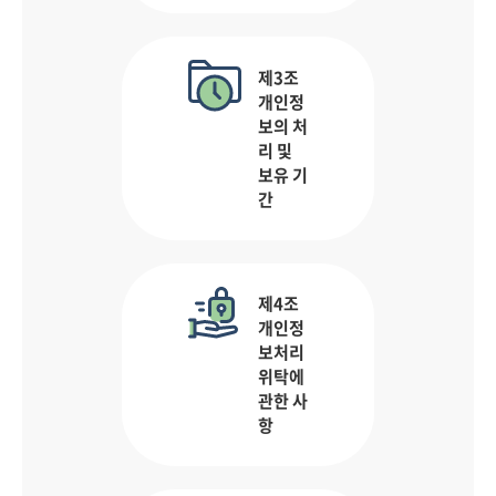
제3조
개인정
보의 처
리 및
보유 기
간
제4조
개인정
보처리
위탁에
관한 사
항