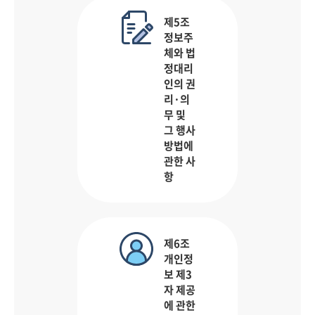
제5조
정보주
체와 법
정대리
인의 권
리·의
무 및
그 행사
방법에
관한 사
항
제6조
개인정
보 제3
자 제공
에 관한