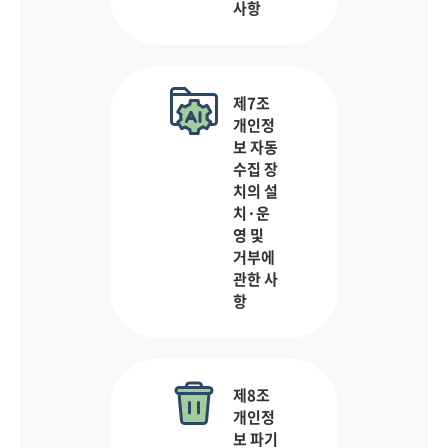
사항
제7조
개인정
보 자동
수집 장
치의 설
치·운
영 및
거부에
관한 사
항
제8조
개인정
보 파기