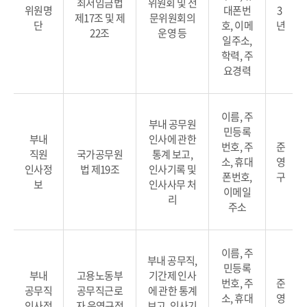
최저임금법
위원회 및 전
위원명
대폰번
3
제17조 및 제
문위원회의
단
호, 이메
년
22조
운영 등
일주소,
학력, 주
요경력
이름, 주
부내 공무원
민등록
부내
인사에 관한
번호, 주
준
직원
국가공무원
통계 보고,
소, 휴대
영
인사정
법 제19조
인사기록 및
폰번호,
구
보
인사사무 처
이메일
리
주소
이름, 주
부내 공무직,
민등록
부내
고용노동부
기간제 인사
번호, 주
준
공무직
공무직근로
에 관한 통계
소, 휴대
영
인사정
자 운영규정
보고, 인사기