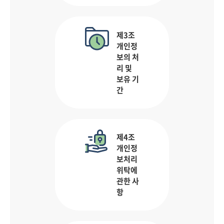
제3조
개인정
보의 처
리 및
보유 기
간
제4조
개인정
보처리
위탁에
관한 사
항