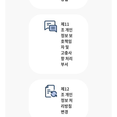
제11
조 개인
정보 보
호책임
자 및
고충사
항 처리
부서
제12
조 개인
정보 처
리방침
변경