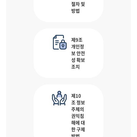
절차 및
방법
제9조
개인정
보 안전
성 확보
조치
제10
조 정보
주체의
권익침
해에 대
한 구제
방법