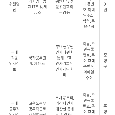
최저임금법
위원회 및 전
위원명
대폰번
3
제17조 및 제
문위원회의
단
호, 이메
년
22조
운영 등
일주소,
학력, 주
요경력
이름, 주
부내 공무원
민등록
부내
인사에 관한
번호, 주
준
직원
국가공무원
통계 보고,
소, 휴대
영
인사정
법 제19조
인사기록 및
폰번호,
구
보
인사사무 처
이메일
리
주소
이름, 주
부내 공무직,
민등록
부내
고용노동부
기간제 인사
번호, 주
준
공무직
공무직근로
에 관한 통계
소, 휴대
영
인사정
자 운영규정
보고, 인사기