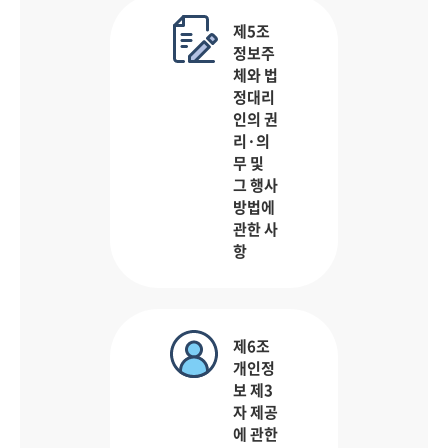
제5조
정보주
체와 법
정대리
인의 권
리·의
무 및
그 행사
방법에
관한 사
항
제6조
개인정
보 제3
자 제공
에 관한