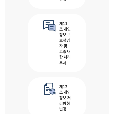
제11
조 개인
정보 보
호책임
자 및
고충사
항 처리
부서
제12
조 개인
정보 처
리방침
변경