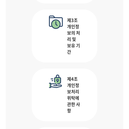
제3조
개인정
보의 처
리 및
보유 기
간
제4조
개인정
보처리
위탁에
관한 사
항