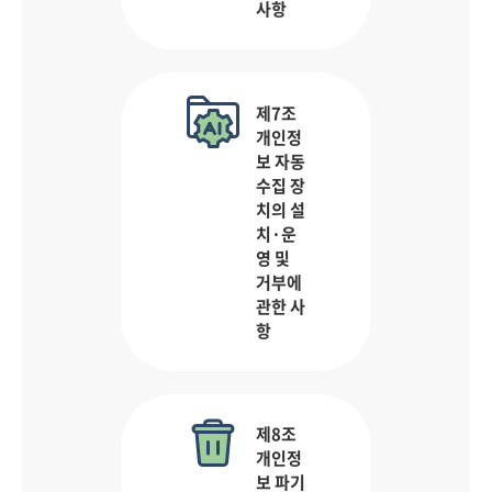
사항
제7조
개인정
보 자동
수집 장
치의 설
치·운
영 및
거부에
관한 사
항
제8조
개인정
보 파기