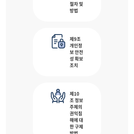
절차 및
방법
제9조
개인정
보 안전
성 확보
조치
제10
조 정보
주체의
권익침
해에 대
한 구제
방법