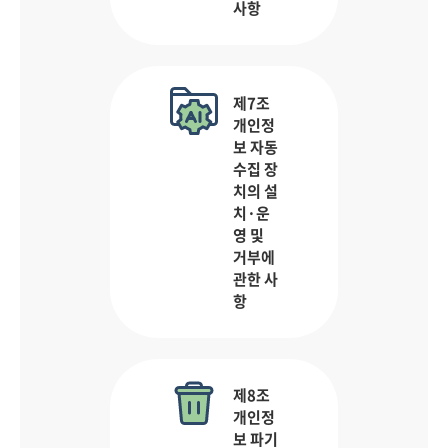
사항
제7조
개인정
보 자동
수집 장
치의 설
치·운
영 및
거부에
관한 사
항
제8조
개인정
보 파기