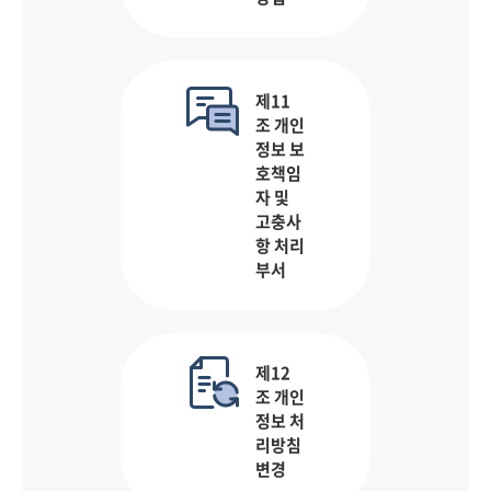
제11
조 개인
정보 보
호책임
자 및
고충사
항 처리
부서
제12
조 개인
정보 처
리방침
변경