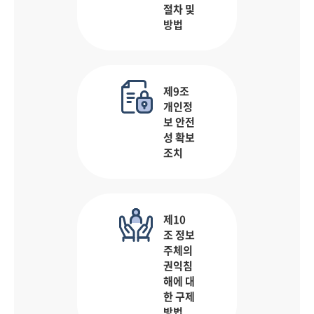
절차 및
방법
제9조
개인정
보 안전
성 확보
조치
제10
조 정보
주체의
권익침
해에 대
한 구제
방법