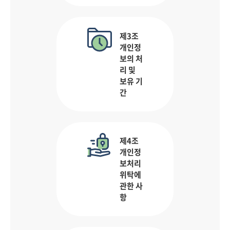
제3조
개인정
보의 처
리 및
보유 기
간
제4조
개인정
보처리
위탁에
관한 사
항