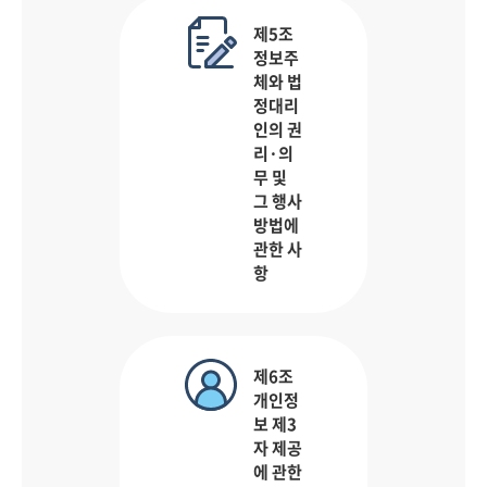
제5조
정보주
체와 법
정대리
인의 권
리·의
무 및
그 행사
방법에
관한 사
항
제6조
개인정
보 제3
자 제공
에 관한