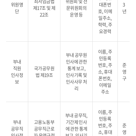
최저임금법
위원회 및 전
위원명
대폰번
3
제17조 및 제
문위원회의
단
호, 이메
년
22조
운영 등
일주소,
학력, 주
요경력
이름, 주
부내 공무원
민등록
부내
인사에 관한
번호, 주
준
직원
국가공무원
통계 보고,
소, 휴대
영
인사정
법 제19조
인사기록 및
폰번호,
구
보
인사사무 처
이메일
리
주소
이름, 주
부내 공무직,
민등록
부내
고용노동부
기간제 인사
번호, 주
준
공무직
공무직근로
에 관한 통계
소, 휴대
영
인사정
자 운영규정
보고, 인사기