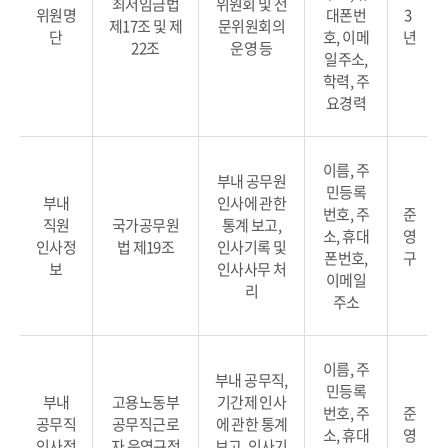
최저임금법
위원회 및 전
위원명
대폰번
3
제17조 및 제
문위원회의
단
호, 이메
년
22조
운영 등
일주소,
학력, 주
요경력
이름, 주
부내 공무원
민등록
부내
인사에 관한
번호, 주
준
직원
국가공무원
통계 보고,
소, 휴대
영
인사정
법 제19조
인사기록 및
폰번호,
구
보
인사사무 처
이메일
리
주소
이름, 주
부내 공무직,
민등록
부내
고용노동부
기간제 인사
번호, 주
준
공무직
공무직근로
에 관한 통계
소, 휴대
영
인사정
자 운영규정
보고, 인사기