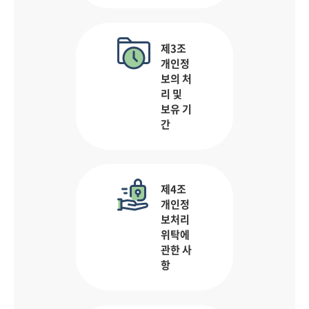
제3조
개인정
보의 처
리 및
보유 기
간
제4조
개인정
보처리
위탁에
관한 사
항