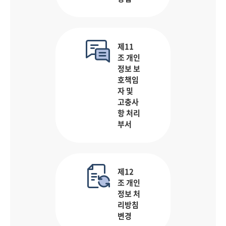
제11
조 개인
정보 보
호책임
자 및
고충사
항 처리
부서
제12
조 개인
정보 처
리방침
변경