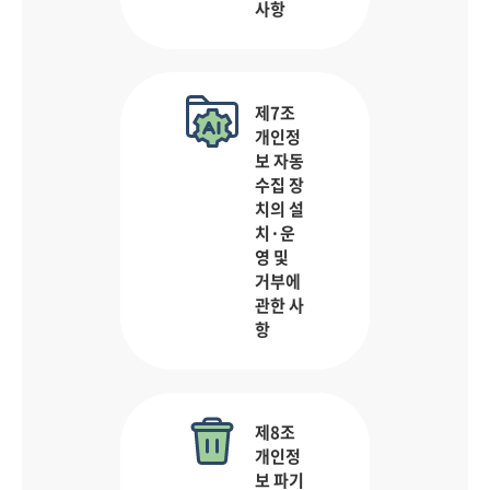
사항
제7조
개인정
보 자동
수집 장
치의 설
치·운
영 및
거부에
관한 사
항
제8조
개인정
보 파기