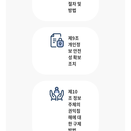
절차 및
방법
제9조
개인정
보 안전
성 확보
조치
제10
조 정보
주체의
권익침
해에 대
한 구제
방법