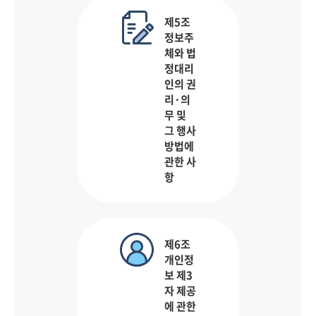
제5조
정보주
체와 법
정대리
인의 권
리·의
무 및
그 행사
방법에
관한 사
항
제6조
개인정
보 제3
자 제공
에 관한