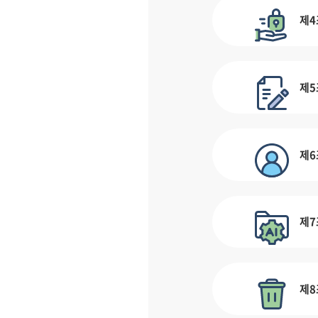
제4
제5
제6
제7
제8