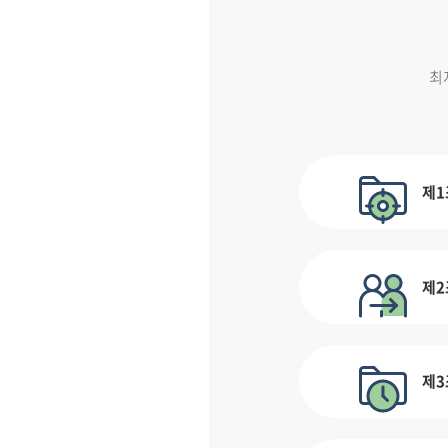
최
제1
제2
제3