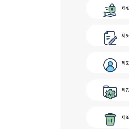
제4
제5
제6
제7
제8