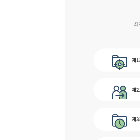
최
제1
제2
제3