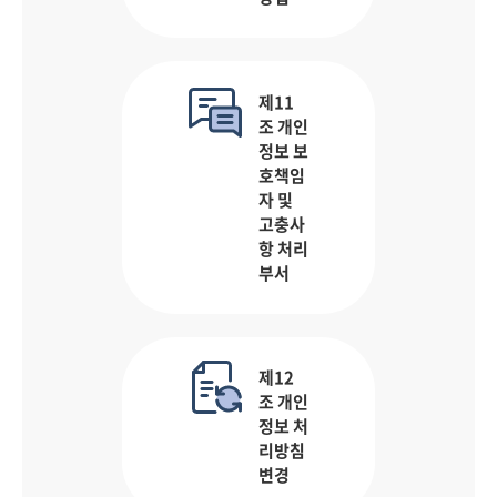
제11
조 개인
정보 보
호책임
자 및
고충사
항 처리
부서
제12
조 개인
정보 처
리방침
변경