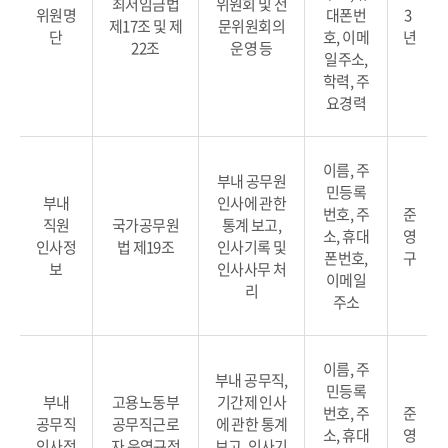
최저임금법
위원회 및 전
위원명
대폰번
3
제17조 및 제
문위원회의
단
호, 이메
년
22조
운영 등
일주소,
학력, 주
요경력
이름, 주
부내 공무원
민등록
부내
인사에 관한
번호, 주
준
직원
국가공무원
통계 보고,
소, 휴대
영
인사정
법 제19조
인사기록 및
폰번호,
구
보
인사사무 처
이메일
리
주소
이름, 주
부내 공무직,
민등록
부내
고용노동부
기간제 인사
번호, 주
준
공무직
공무직근로
에 관한 통계
소, 휴대
영
인사정
자 운영규정
보고, 인사기