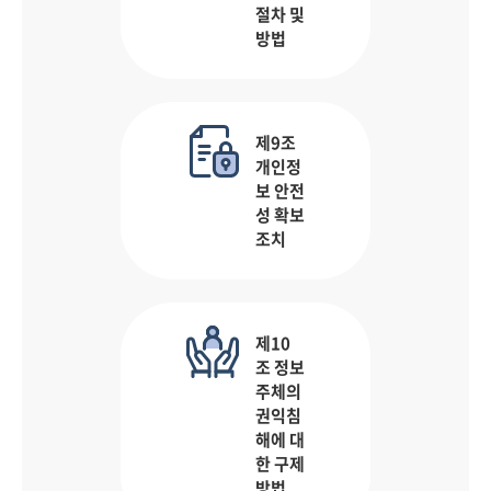
절차 및
방법
제9조
개인정
보 안전
성 확보
조치
제10
조 정보
주체의
권익침
해에 대
한 구제
방법