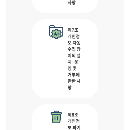
사항
제7조
개인정
보 자동
수집 장
치의 설
치·운
영 및
거부에
관한 사
항
제8조
개인정
보 파기