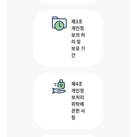
제3조
개인정
보의 처
리 및
보유 기
간
제4조
개인정
보처리
위탁에
관한 사
항