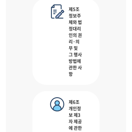
제5조
정보주
체와 법
정대리
인의 권
리·의
무 및
그 행사
방법에
관한 사
항
제6조
개인정
보 제3
자 제공
에 관한