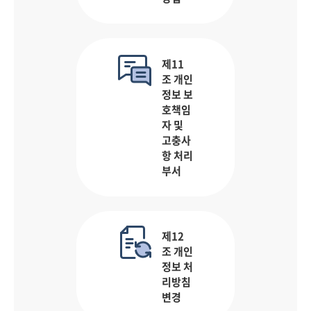
제11
조 개인
정보 보
호책임
자 및
고충사
항 처리
부서
제12
조 개인
정보 처
리방침
변경