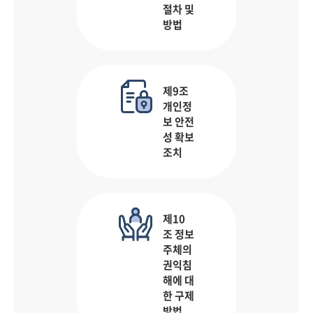
절차 및
방법
제9조
개인정
보 안전
성 확보
조치
제10
조 정보
주체의
권익침
해에 대
한 구제
방법