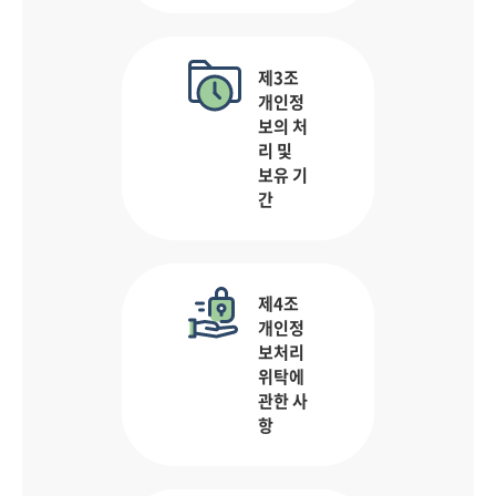
제3조
개인정
보의 처
리 및
보유 기
간
제4조
개인정
보처리
위탁에
관한 사
항