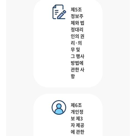
제5조
정보주
체와 법
정대리
인의 권
리·의
무 및
그 행사
방법에
관한 사
항
제6조
개인정
보 제3
자 제공
에 관한