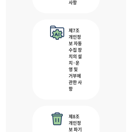
사항
제7조
개인정
보 자동
수집 장
치의 설
치·운
영 및
거부에
관한 사
항
제8조
개인정
보 파기