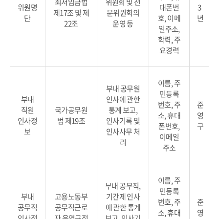
최저임금법
위원회 및 전
위원명
대폰번
3
제17조 및 제
문위원회의
단
호, 이메
년
22조
운영 등
일주소,
학력, 주
요경력
이름, 주
부내 공무원
민등록
부내
인사에 관한
번호, 주
준
직원
국가공무원
통계 보고,
소, 휴대
영
인사정
법 제19조
인사기록 및
폰번호,
구
보
인사사무 처
이메일
리
주소
이름, 주
부내 공무직,
민등록
부내
고용노동부
기간제 인사
번호, 주
준
공무직
공무직근로
에 관한 통계
소, 휴대
영
인사정
자 운영규정
보고, 인사기