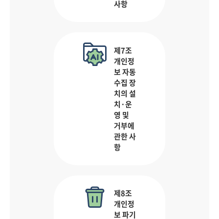
사항
제7조
개인정
보 자동
수집 장
치의 설
치·운
영 및
거부에
관한 사
항
제8조
개인정
보 파기