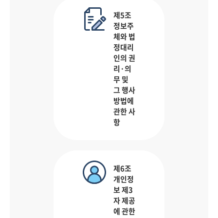
제5조
정보주
체와 법
정대리
인의 권
리·의
무 및
그 행사
방법에
관한 사
항
제6조
개인정
보 제3
자 제공
에 관한