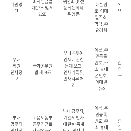
최저임금법
위원회 및 전
위원명
대폰번
3
제17조 및 제
문위원회의
단
호, 이메
년
22조
운영 등
일주소,
학력, 주
요경력
이름, 주
부내 공무원
민등록
부내
인사에 관한
번호, 주
준
직원
국가공무원
통계 보고,
소, 휴대
영
인사정
법 제19조
인사기록 및
폰번호,
구
보
인사사무 처
이메일
리
주소
이름, 주
부내 공무직,
민등록
부내
고용노동부
기간제 인사
번호, 주
준
공무직
공무직근로
에 관한 통계
소, 휴대
영
인사정
자 운영규정
보고, 인사기