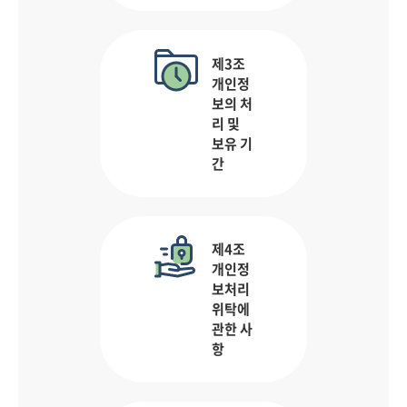
제3조
개인정
보의 처
리 및
보유 기
간
제4조
개인정
보처리
위탁에
관한 사
항