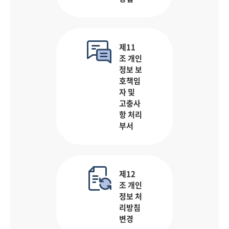
제11
조 개인
정보 보
호책임
자 및
고충사
항 처리
부서
제12
조 개인
정보 처
리방침
변경