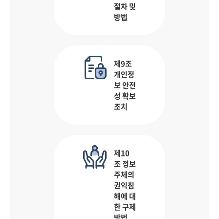
절차 및
방법
제9조
개인정
보 안전
성 확보
조치
제10
조 정보
주체의
권익침
해에 대
한 구제
방법