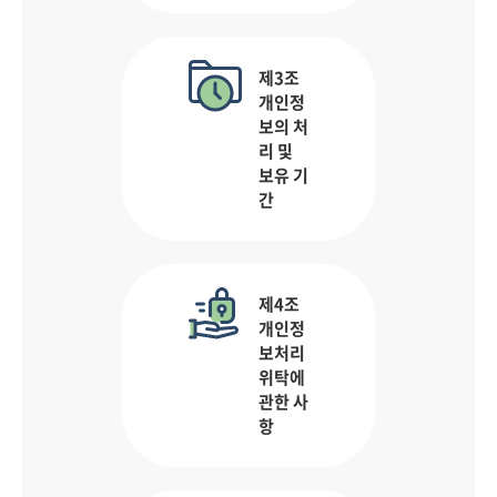
제3조
개인정
보의 처
리 및
보유 기
간
제4조
개인정
보처리
위탁에
관한 사
항