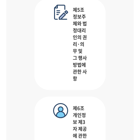
제5조
정보주
체와 법
정대리
인의 권
리·의
무 및
그 행사
방법에
관한 사
항
제6조
개인정
보 제3
자 제공
에 관한