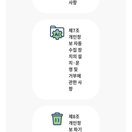
사항
제7조
개인정
보 자동
수집 장
치의 설
치·운
영 및
거부에
관한 사
항
제8조
개인정
보 파기