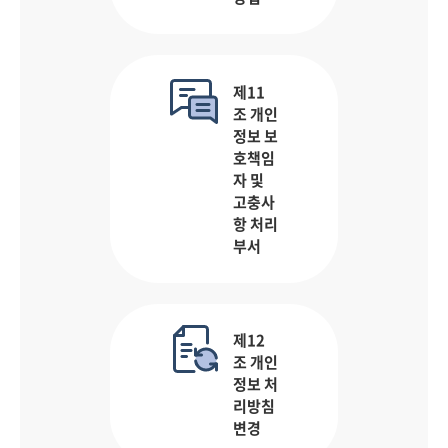
제11
조 개인
정보 보
호책임
자 및
고충사
항 처리
부서
제12
조 개인
정보 처
리방침
변경