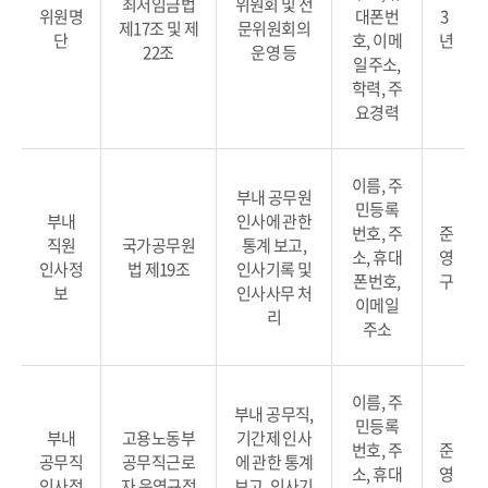
최저임금법
위원회 및 전
위원명
대폰번
3
제17조 및 제
문위원회의
단
호, 이메
년
22조
운영 등
일주소,
학력, 주
요경력
이름, 주
부내 공무원
민등록
부내
인사에 관한
번호, 주
준
직원
국가공무원
통계 보고,
소, 휴대
영
인사정
법 제19조
인사기록 및
폰번호,
구
보
인사사무 처
이메일
리
주소
이름, 주
부내 공무직,
민등록
부내
고용노동부
기간제 인사
번호, 주
준
공무직
공무직근로
에 관한 통계
소, 휴대
영
인사정
자 운영규정
보고, 인사기