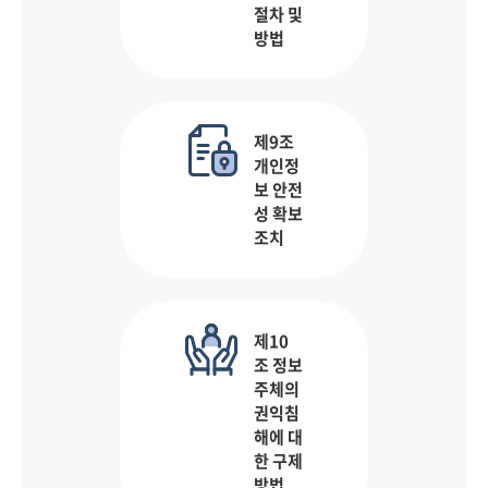
절차 및
방법
제9조
개인정
보 안전
성 확보
조치
제10
조 정보
주체의
권익침
해에 대
한 구제
방법