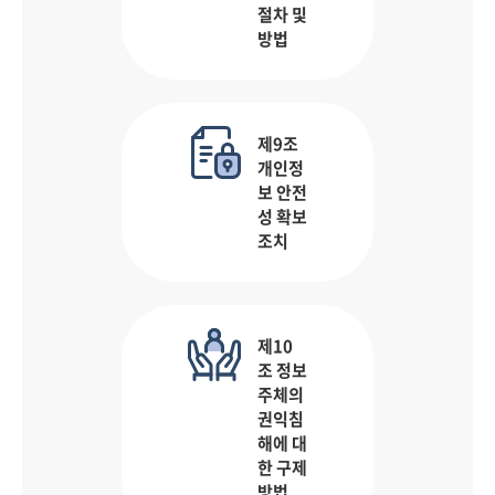
절차 및
방법
제9조
개인정
보 안전
성 확보
조치
제10
조 정보
주체의
권익침
해에 대
한 구제
방법