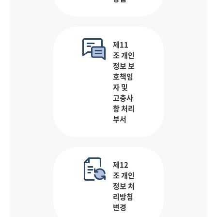
제11
조 개인
정보 보
호책임
자 및
고충사
항 처리
부서
제12
조 개인
정보 처
리방침
변경