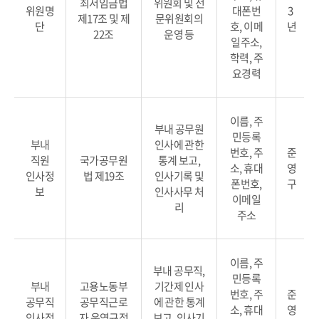
최저임금법
위원회 및 전
위원명
대폰번
3
제17조 및 제
문위원회의
단
호, 이메
년
22조
운영 등
일주소,
학력, 주
요경력
이름, 주
부내 공무원
민등록
부내
인사에 관한
번호, 주
준
직원
국가공무원
통계 보고,
소, 휴대
영
인사정
법 제19조
인사기록 및
폰번호,
구
보
인사사무 처
이메일
리
주소
이름, 주
부내 공무직,
민등록
부내
고용노동부
기간제 인사
번호, 주
준
공무직
공무직근로
에 관한 통계
소, 휴대
영
인사정
자 운영규정
보고, 인사기