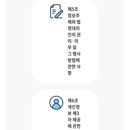
제5조
정보주
체와 법
정대리
인의 권
리·의
무 및
그 행사
방법에
관한 사
항
제6조
개인정
보 제3
자 제공
에 관한