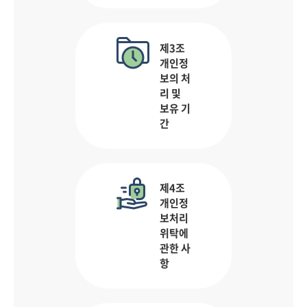
제3조
개인정
보의 처
리 및
보유 기
간
제4조
개인정
보처리
위탁에
관한 사
항