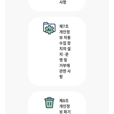
사항
제7조
개인정
보 자동
수집 장
치의 설
치·운
영 및
거부에
관한 사
항
제8조
개인정
보 파기