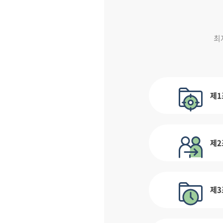
최
제1
제2
제3