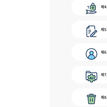
제4
제5
제6
제7
제8