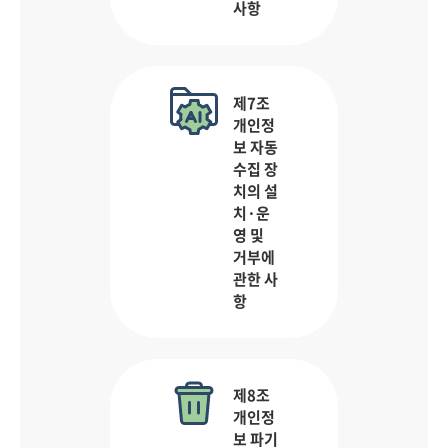
사항
제7조
개인정
보 자동
수집 장
치의 설
치·운
영 및
거부에
관한 사
항
제8조
개인정
보 파기