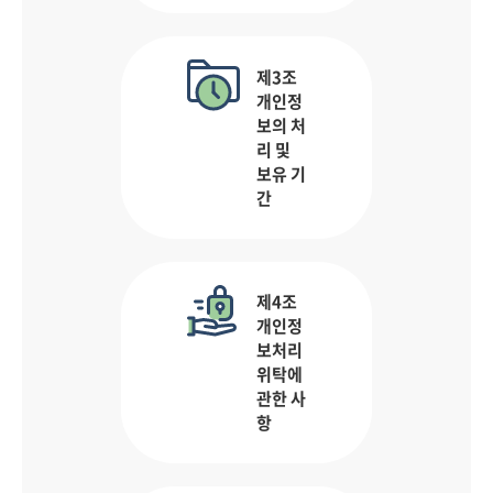
제3조
개인정
보의 처
리 및
보유 기
간
제4조
개인정
보처리
위탁에
관한 사
항