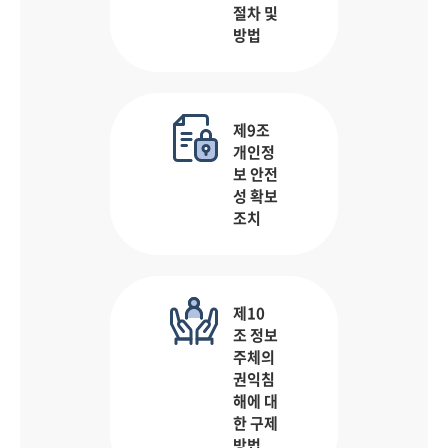
절차 및
방법
제9조
개인정
보 안전
성 확보
조치
제10
조 정보
주체의
권익침
해에 대
한 구제
방법