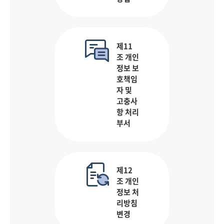
제11
조 개인
정보 보
호책임
자 및
고충사
항 처리
부서
제12
조 개인
정보 처
리방침
변경