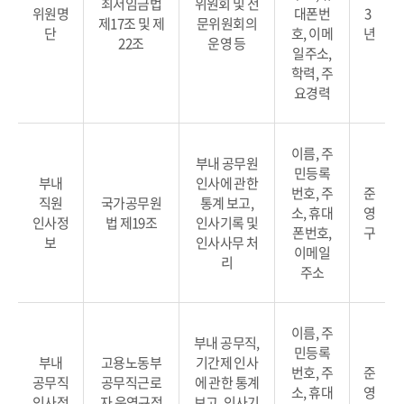
최저임금법
위원회 및 전
위원명
대폰번
3
제17조 및 제
문위원회의
단
호, 이메
년
22조
운영 등
일주소,
학력, 주
요경력
이름, 주
부내 공무원
민등록
부내
인사에 관한
번호, 주
준
직원
국가공무원
통계 보고,
소, 휴대
영
인사정
법 제19조
인사기록 및
폰번호,
구
보
인사사무 처
이메일
리
주소
이름, 주
부내 공무직,
민등록
부내
고용노동부
기간제 인사
번호, 주
준
공무직
공무직근로
에 관한 통계
소, 휴대
영
인사정
자 운영규정
보고, 인사기