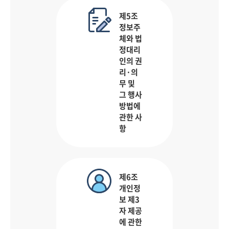
제5조
정보주
체와 법
정대리
인의 권
리·의
무 및
그 행사
방법에
관한 사
항
제6조
개인정
보 제3
자 제공
에 관한