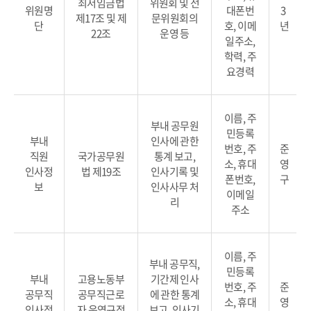
최저임금법
위원회 및 전
위원명
대폰번
3
제17조 및 제
문위원회의
단
호, 이메
년
22조
운영 등
일주소,
학력, 주
요경력
이름, 주
부내 공무원
민등록
부내
인사에 관한
번호, 주
준
직원
국가공무원
통계 보고,
소, 휴대
영
인사정
법 제19조
인사기록 및
폰번호,
구
보
인사사무 처
이메일
리
주소
이름, 주
부내 공무직,
민등록
부내
고용노동부
기간제 인사
번호, 주
준
공무직
공무직근로
에 관한 통계
소, 휴대
영
인사정
자 운영규정
보고, 인사기