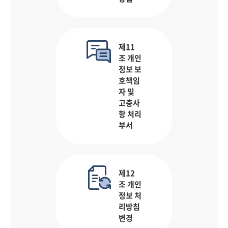
제11
조 개인
정보 보
호책임
자 및
고충사
항 처리
부서
제12
조 개인
정보 처
리방침
변경