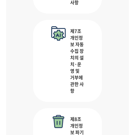
사항
제7조
개인정
보 자동
수집 장
치의 설
치·운
영 및
거부에
관한 사
항
제8조
개인정
보 파기