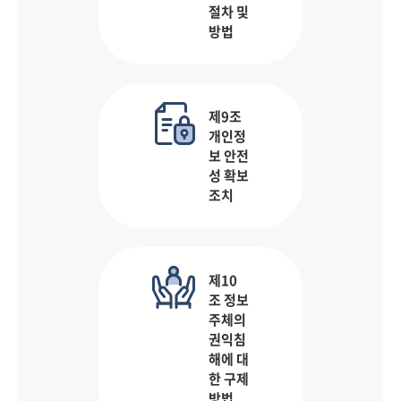
절차 및
방법
제9조
개인정
보 안전
성 확보
조치
제10
조 정보
주체의
권익침
해에 대
한 구제
방법