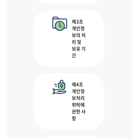
제3조
개인정
보의 처
리 및
보유 기
간
제4조
개인정
보처리
위탁에
관한 사
항