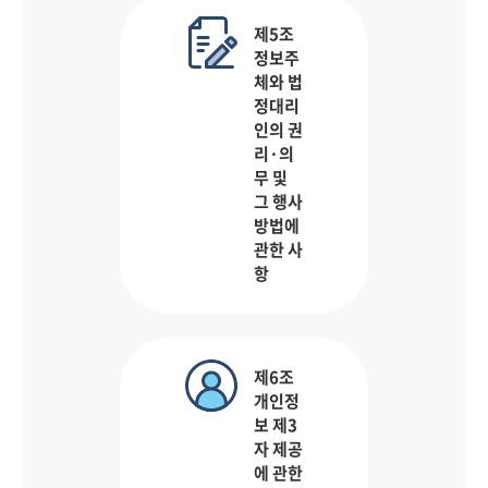
제5조
정보주
체와 법
정대리
인의 권
리·의
무 및
그 행사
방법에
관한 사
항
제6조
개인정
보 제3
자 제공
에 관한