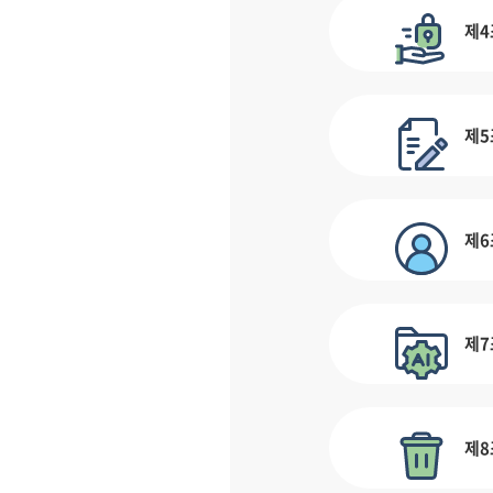
제4
제5
제6
제7
제8