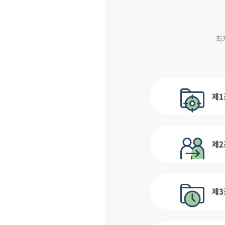
최
제1
제2
제3