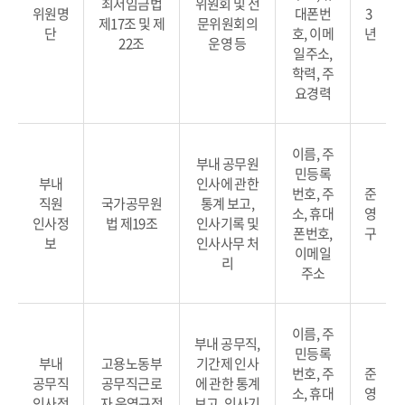
최저임금법
위원회 및 전
위원명
대폰번
3
제17조 및 제
문위원회의
단
호, 이메
년
22조
운영 등
일주소,
학력, 주
요경력
이름, 주
부내 공무원
민등록
부내
인사에 관한
번호, 주
준
직원
국가공무원
통계 보고,
소, 휴대
영
인사정
법 제19조
인사기록 및
폰번호,
구
보
인사사무 처
이메일
리
주소
이름, 주
부내 공무직,
민등록
부내
고용노동부
기간제 인사
번호, 주
준
공무직
공무직근로
에 관한 통계
소, 휴대
영
인사정
자 운영규정
보고, 인사기