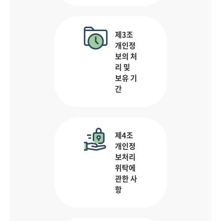
제3조
개인정
보의 처
리 및
보유 기
간
제4조
개인정
보처리
위탁에
관한 사
항