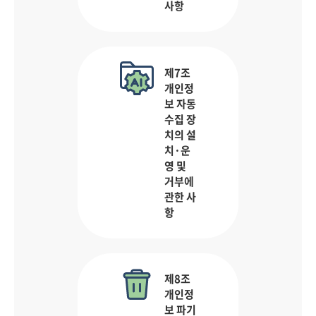
사항
제7조
개인정
보 자동
수집 장
치의 설
치·운
영 및
거부에
관한 사
항
제8조
개인정
보 파기