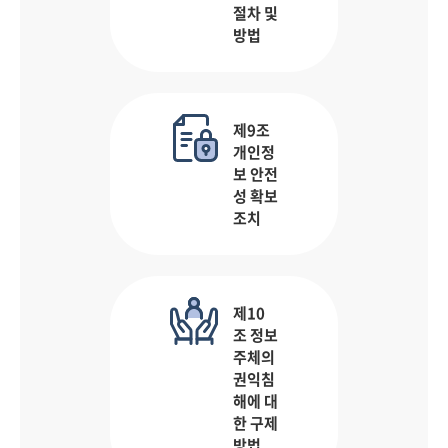
절차 및
방법
제9조
개인정
보 안전
성 확보
조치
제10
조 정보
주체의
권익침
해에 대
한 구제
방법