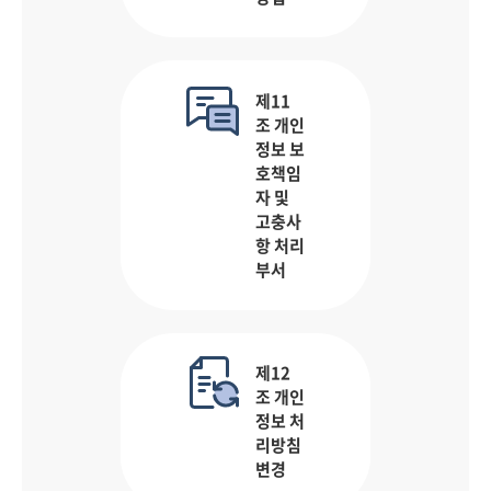
제11
조 개인
정보 보
호책임
자 및
고충사
항 처리
부서
제12
조 개인
정보 처
리방침
변경