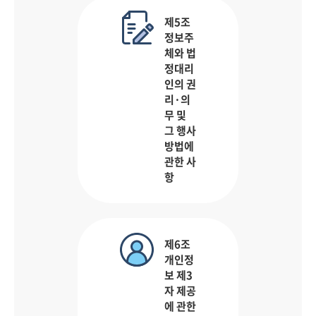
제5조
정보주
체와 법
정대리
인의 권
리·의
무 및
그 행사
방법에
관한 사
항
제6조
개인정
보 제3
자 제공
에 관한