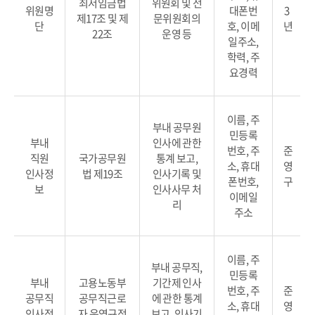
최저임금법
위원회 및 전
위원명
대폰번
3
제17조 및 제
문위원회의
단
호, 이메
년
22조
운영 등
일주소,
학력, 주
요경력
이름, 주
부내 공무원
민등록
부내
인사에 관한
번호, 주
준
직원
국가공무원
통계 보고,
소, 휴대
영
인사정
법 제19조
인사기록 및
폰번호,
구
보
인사사무 처
이메일
리
주소
이름, 주
부내 공무직,
민등록
부내
고용노동부
기간제 인사
번호, 주
준
공무직
공무직근로
에 관한 통계
소, 휴대
영
인사정
자 운영규정
보고, 인사기