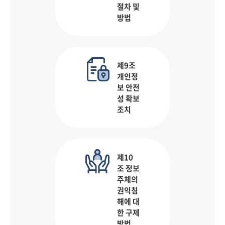
절차 및
방법
제9조
개인정
보 안전
성 확보
조치
제10
조 정보
주체의
권익침
해에 대
한 구제
방법