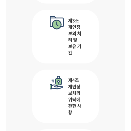
제3조
개인정
보의 처
리 및
보유 기
간
제4조
개인정
보처리
위탁에
관한 사
항