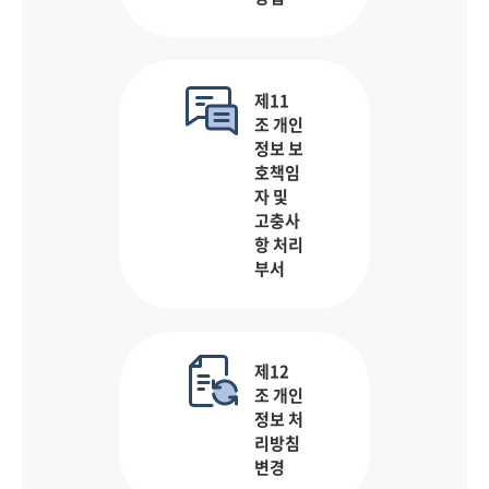
제11
조 개인
정보 보
호책임
자 및
고충사
항 처리
부서
제12
조 개인
정보 처
리방침
변경