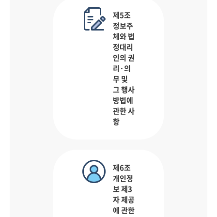
제5조
정보주
체와 법
정대리
인의 권
리·의
무 및
그 행사
방법에
관한 사
항
제6조
개인정
보 제3
자 제공
에 관한