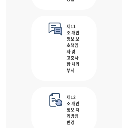
제11
조 개인
정보 보
호책임
자 및
고충사
항 처리
부서
제12
조 개인
정보 처
리방침
변경