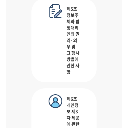
제5조
정보주
체와 법
정대리
인의 권
리·의
무 및
그 행사
방법에
관한 사
항
제6조
개인정
보 제3
자 제공
에 관한