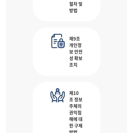
절차 및
방법
제9조
개인정
보 안전
성 확보
조치
제10
조 정보
주체의
권익침
해에 대
한 구제
방법