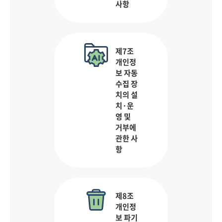
사항
제7조
개인정
보 자동
수집 장
치의 설
치·운
영 및
거부에
관한 사
항
제8조
개인정
보 파기