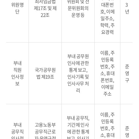
최저임금법
위원회 및 전
위원명
대폰번
3
제17조 및 제
문위원회의
단
호, 이메
년
22조
운영 등
일주소,
학력, 주
요경력
이름, 주
부내 공무원
민등록
부내
인사에 관한
번호, 주
준
직원
국가공무원
통계 보고,
소, 휴대
영
인사정
법 제19조
인사기록 및
폰번호,
구
보
인사사무 처
이메일
리
주소
이름, 주
부내 공무직,
민등록
부내
고용노동부
기간제 인사
번호, 주
준
공무직
공무직근로
에 관한 통계
소, 휴대
영
인사정
자 운영규정
보고, 인사기