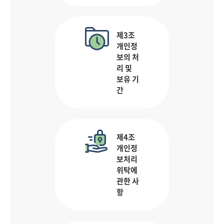
제3조
개인정
보의 처
리 및
보유 기
간
제4조
개인정
보처리
위탁에
관한 사
항