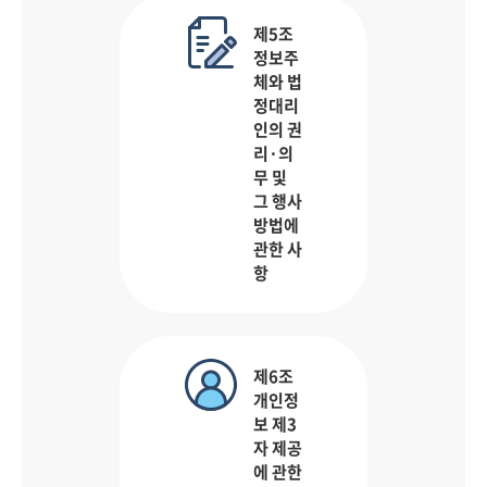
제5조
정보주
체와 법
정대리
인의 권
리·의
무 및
그 행사
방법에
관한 사
항
제6조
개인정
보 제3
자 제공
에 관한