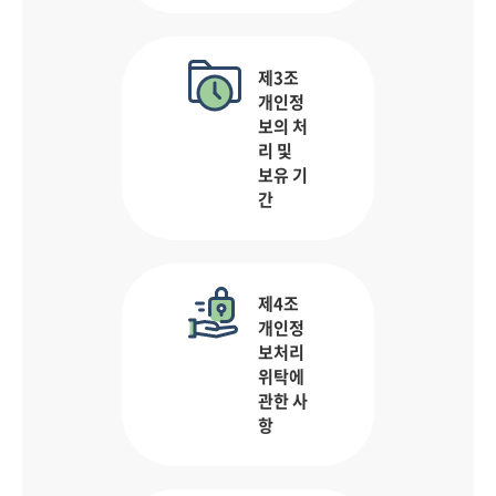
제3조
개인정
보의 처
리 및
보유 기
간
제4조
개인정
보처리
위탁에
관한 사
항