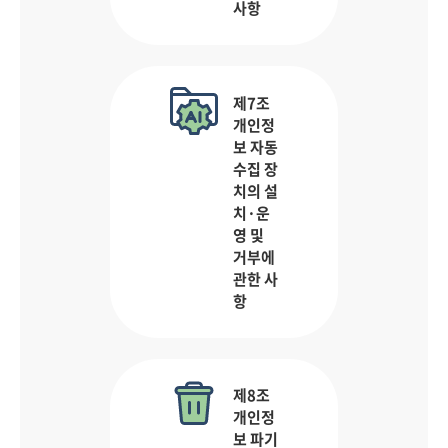
사항
제7조
개인정
보 자동
수집 장
치의 설
치·운
영 및
거부에
관한 사
항
제8조
개인정
보 파기