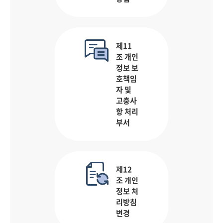
제11
조 개인
정보 보
호책임
자 및
고충사
항 처리
부서
제12
조 개인
정보 처
리방침
변경