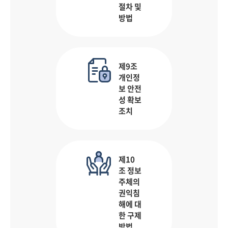
절차 및
방법
제9조
개인정
보 안전
성 확보
조치
제10
조 정보
주체의
권익침
해에 대
한 구제
방법