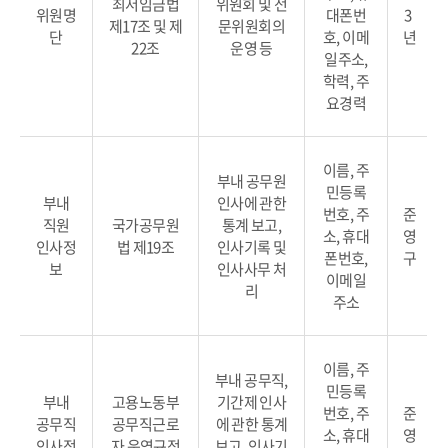
최저임금법
위원회 및 전
위원명
대폰번
3
제17조 및 제
문위원회의
단
호, 이메
년
22조
운영 등
일주소,
학력, 주
요경력
이름, 주
부내 공무원
민등록
부내
인사에 관한
번호, 주
준
직원
국가공무원
통계 보고,
소, 휴대
영
인사정
법 제19조
인사기록 및
폰번호,
구
보
인사사무 처
이메일
리
주소
이름, 주
부내 공무직,
민등록
부내
고용노동부
기간제 인사
번호, 주
준
공무직
공무직근로
에 관한 통계
소, 휴대
영
인사정
자 운영규정
보고, 인사기