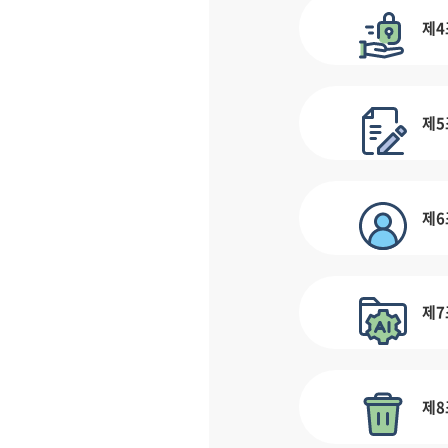
제4
제5
제6
제7
제8