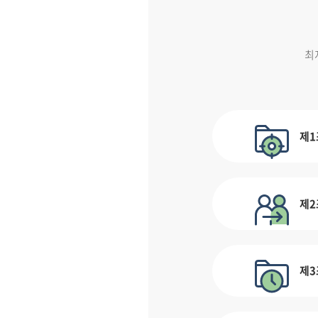
최
제1
제2
제3