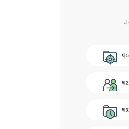
최
제1
제2
제3