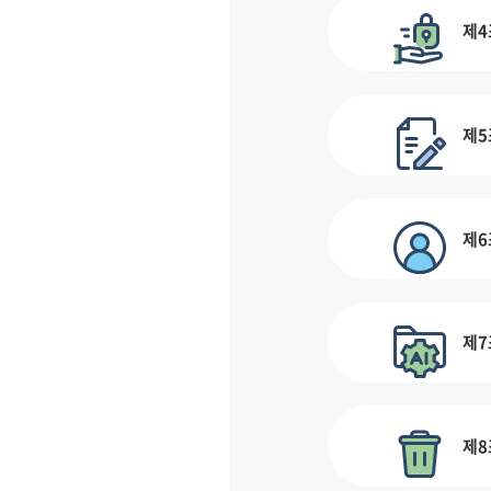
제4
제5
제6
제7
제8