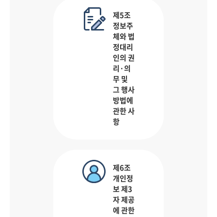
제5조
정보주
체와 법
정대리
인의 권
리·의
무 및
그 행사
방법에
관한 사
항
제6조
개인정
보 제3
자 제공
에 관한