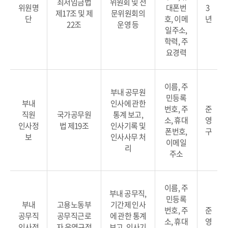
최저임금법
위원회 및 전
위원명
대폰번
3
제17조 및 제
문위원회의
단
호, 이메
년
22조
운영 등
일주소,
학력, 주
요경력
이름, 주
부내 공무원
민등록
부내
인사에 관한
번호, 주
준
직원
국가공무원
통계 보고,
소, 휴대
영
인사정
법 제19조
인사기록 및
폰번호,
구
보
인사사무 처
이메일
리
주소
이름, 주
부내 공무직,
민등록
부내
고용노동부
기간제 인사
번호, 주
준
공무직
공무직근로
에 관한 통계
소, 휴대
영
인사정
자 운영규정
보고, 인사기