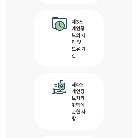
제3조
개인정
보의 처
리 및
보유 기
간
제4조
개인정
보처리
위탁에
관한 사
항