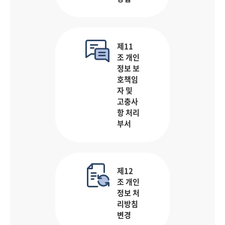
제11
조 개인
정보 보
호책임
자 및
고충사
항 처리
부서
제12
조 개인
정보 처
리방침
변경