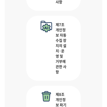
사항
제7조
개인정
보 자동
수집 장
치의 설
치·운
영 및
거부에
관한 사
항
제8조
개인정
보 파기