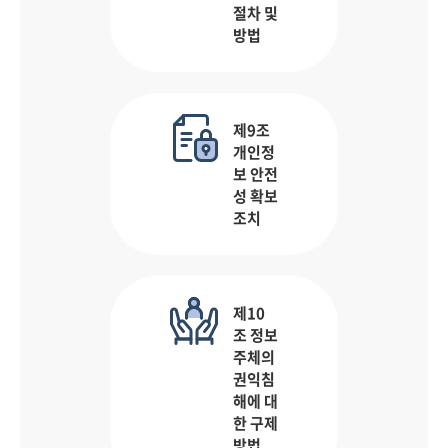
절차 및
방법
제9조
개인정
보 안전
성 확보
조치
제10
조 정보
주체의
권익침
해에 대
한 구제
방법