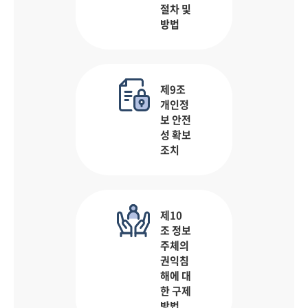
절차 및
방법
제9조
개인정
보 안전
성 확보
조치
제10
조 정보
주체의
권익침
해에 대
한 구제
방법