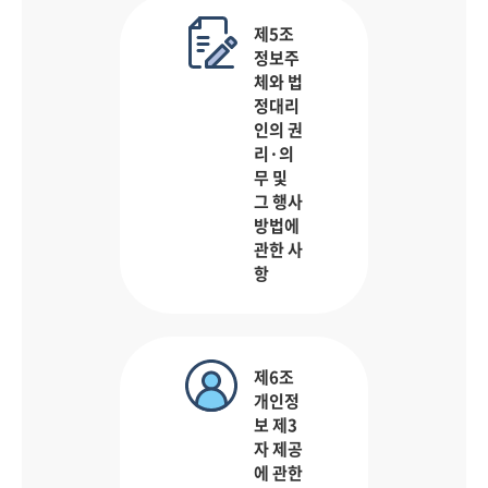
제5조
정보주
체와 법
정대리
인의 권
리·의
무 및
그 행사
방법에
관한 사
항
제6조
개인정
보 제3
자 제공
에 관한