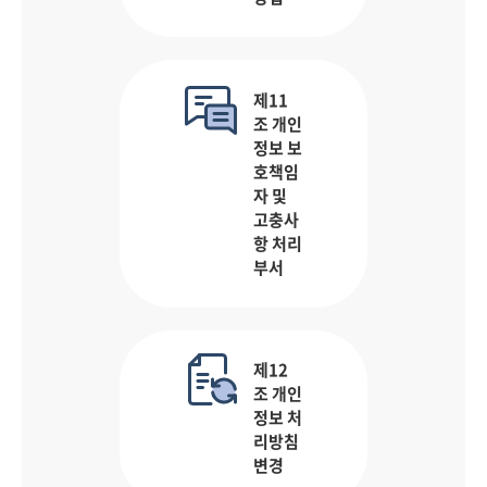
제11
조 개인
정보 보
호책임
자 및
고충사
항 처리
부서
제12
조 개인
정보 처
리방침
변경