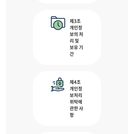
제3조
개인정
보의 처
리 및
보유 기
간
제4조
개인정
보처리
위탁에
관한 사
항