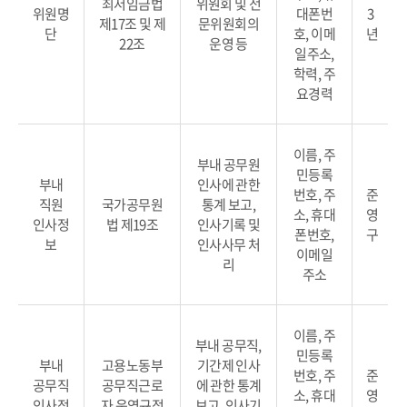
최저임금법
위원회 및 전
위원명
대폰번
3
제17조 및 제
문위원회의
단
호, 이메
년
22조
운영 등
일주소,
학력, 주
요경력
이름, 주
부내 공무원
민등록
부내
인사에 관한
번호, 주
준
직원
국가공무원
통계 보고,
소, 휴대
영
인사정
법 제19조
인사기록 및
폰번호,
구
보
인사사무 처
이메일
리
주소
이름, 주
부내 공무직,
민등록
부내
고용노동부
기간제 인사
번호, 주
준
공무직
공무직근로
에 관한 통계
소, 휴대
영
인사정
자 운영규정
보고, 인사기