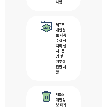
사항
제7조
개인정
보 자동
수집 장
치의 설
치·운
영 및
거부에
관한 사
항
제8조
개인정
보 파기