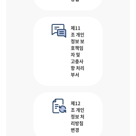
제11
조 개인
정보 보
호책임
자 및
고충사
항 처리
부서
제12
조 개인
정보 처
리방침
변경