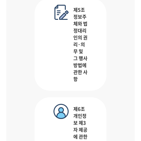
제5조
정보주
체와 법
정대리
인의 권
리·의
무 및
그 행사
방법에
관한 사
항
제6조
개인정
보 제3
자 제공
에 관한