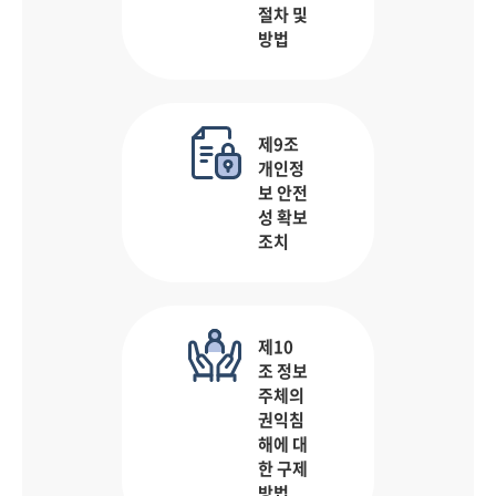
절차 및
방법
제9조
개인정
보 안전
성 확보
조치
제10
조 정보
주체의
권익침
해에 대
한 구제
방법