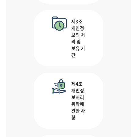
제3조
개인정
보의 처
리 및
보유 기
간
제4조
개인정
보처리
위탁에
관한 사
항