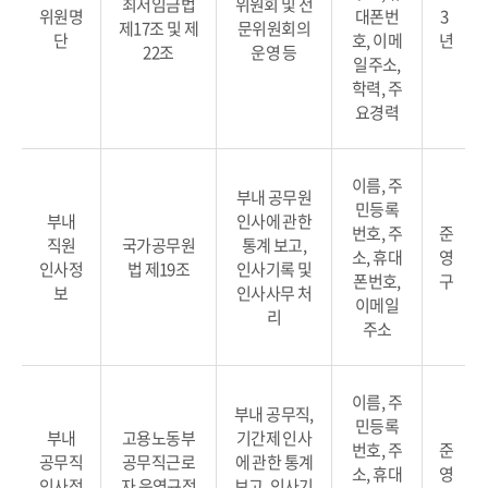
최저임금법
위원회 및 전
위원명
대폰번
3
제17조 및 제
문위원회의
단
호, 이메
년
22조
운영 등
일주소,
학력, 주
요경력
이름, 주
부내 공무원
민등록
부내
인사에 관한
번호, 주
준
직원
국가공무원
통계 보고,
소, 휴대
영
인사정
법 제19조
인사기록 및
폰번호,
구
보
인사사무 처
이메일
리
주소
이름, 주
부내 공무직,
민등록
부내
고용노동부
기간제 인사
번호, 주
준
공무직
공무직근로
에 관한 통계
소, 휴대
영
인사정
자 운영규정
보고, 인사기